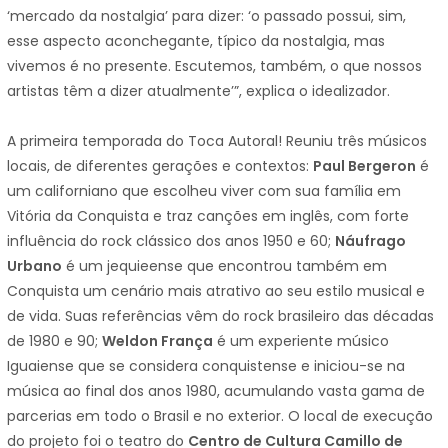
‘mercado da nostalgia’ para dizer: ‘o passado possui, sim,
esse aspecto aconchegante, típico da nostalgia, mas
vivemos é no presente. Escutemos, também, o que nossos
artistas têm a dizer atualmente’”, explica o idealizador.
A primeira temporada do Toca Autoral! Reuniu três músicos
locais, de diferentes gerações e contextos:
Paul Bergeron
é
um californiano que escolheu viver com sua família em
Vitória da Conquista e traz canções em inglês, com forte
influência do rock clássico dos anos 1950 e 60;
Náufrago
Urbano
é um jequieense que encontrou também em
Conquista um cenário mais atrativo ao seu estilo musical e
de vida. Suas referências vêm do rock brasileiro das décadas
de 1980 e 90;
Weldon França
é um experiente músico
Iguaiense que se considera conquistense e iniciou-se na
música ao final dos anos 1980, acumulando vasta gama de
parcerias em todo o Brasil e no exterior. O local de execução
do projeto foi o teatro do
Centro de Cultura Camillo de