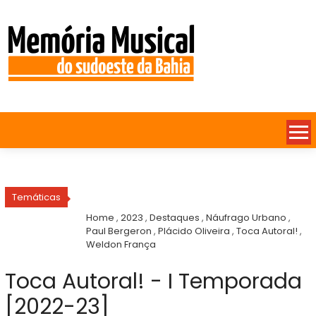
Temáticas
Home
,
2023
,
Destaques
,
Náufrago Urbano
,
Paul Bergeron
,
Plácido Oliveira
,
Toca Autoral!
,
Weldon França
Toca Autoral! - I Temporada
[2022-23]