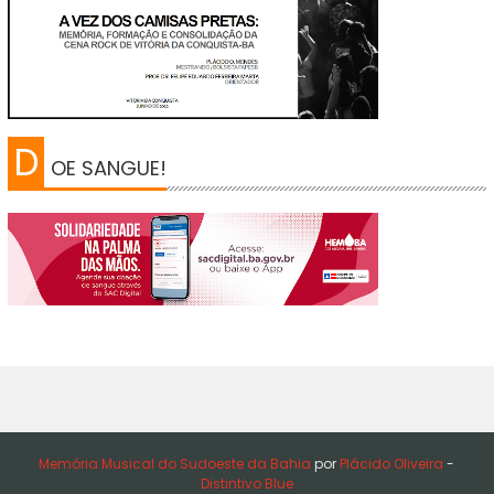
D
OE SANGUE!
Memória Musical do Sudoeste da Bahia
por
Plácido Oliveira
-
Distintivo Blue