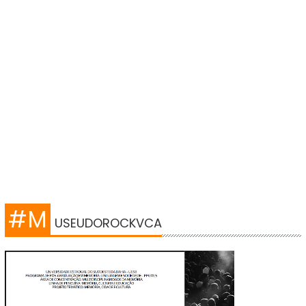
#M
USEUDOROCKVCA